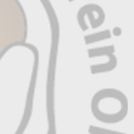
wir
im Welpenkauf