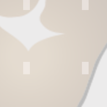
Katzenzimmer
Was machen 
Describe
Was
your
machen
image
wir
Chippflicht bei Hunden
Augen auf be
Describe
Describe
your
your
image
image