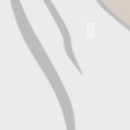
Jahresberichte
Describe
your
image